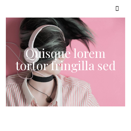
Quisque lorem
tortor fringilla sed