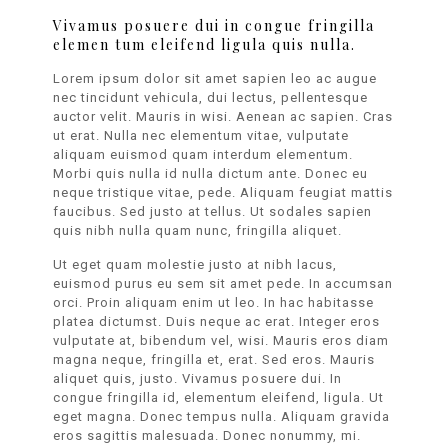
Vivamus posuere dui in congue fringilla
elemen tum eleifend ligula quis nulla.
Lorem ipsum dolor sit amet sapien leo ac augue
nec tincidunt vehicula, dui lectus, pellentesque
auctor velit. Mauris in wisi. Aenean ac sapien. Cras
ut erat. Nulla nec elementum vitae, vulputate
aliquam euismod quam interdum elementum.
Morbi quis nulla id nulla dictum ante. Donec eu
neque tristique vitae, pede. Aliquam feugiat mattis
faucibus. Sed justo at tellus. Ut sodales sapien
quis nibh nulla quam nunc, fringilla aliquet.
Ut eget quam molestie justo at nibh lacus,
euismod purus eu sem sit amet pede. In accumsan
orci. Proin aliquam enim ut leo. In hac habitasse
platea dictumst. Duis neque ac erat. Integer eros
vulputate at, bibendum vel, wisi. Mauris eros diam
magna neque, fringilla et, erat. Sed eros. Mauris
aliquet quis, justo. Vivamus posuere dui. In
congue fringilla id, elementum eleifend, ligula. Ut
eget magna. Donec tempus nulla. Aliquam gravida
eros sagittis malesuada. Donec nonummy, mi.